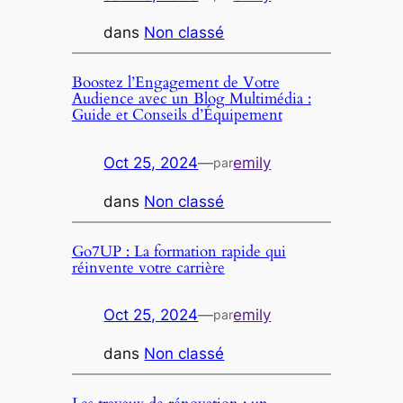
dans
Non classé
Boostez l’Engagement de Votre
Audience avec un Blog Multimédia :
Guide et Conseils d’Équipement
Oct 25, 2024
—
emily
par
dans
Non classé
Go7UP : La formation rapide qui
réinvente votre carrière
Oct 25, 2024
—
emily
par
dans
Non classé