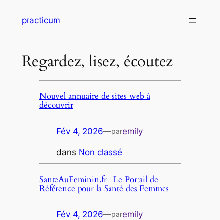
Aller
practicum
au
contenu
Regardez, lisez, écoutez
Nouvel annuaire de sites web à
découvrir
Fév 4, 2026
—
emily
par
dans
Non classé
SanteAuFeminin.fr : Le Portail de
Référence pour la Santé des Femmes
Fév 4, 2026
—
emily
par